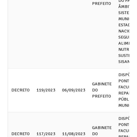
DO PARA
PREFEITO
ÂMBITO 
SISTEMA
MUNICIP
ESTADUA
NACIONA
SEGURA
ALIMENT
NUTRICI
SUSTENTÁ
SISAN.
DISPÕE 
PONTO
GABINETE
FACULTAT
DECRETO
119/2023
06/09/2023
DO
REPARTI
PREFEITO
PÚBLICA
MUNICIP
DISPÕE 
PONTO
GABINETE
FACULTAT
DECRETO
117/2023
11/08/2023
DO
REPARTI