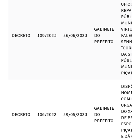
OFICIAL 
REPARTI
PÚBLICA
MUNICIPA
GABINETE
VIRTUDE 
DECRETO
109/2023
26/06/2023
DO
FALECIM
PREFEITO
SENHOR.
“CORNEL
DA SILVA
PÚBLICO
MUNICIP
PIÇARRA
DISPÕE S
NOMEAÇ
COMISSÃ
ORGANIZ
GABINETE
DO XXV T
DECRETO
106/2022
29/05/2023
DO
DE PESC
PREFEITO
ESPORTIV
PIÇARRA 
E DÁ OU