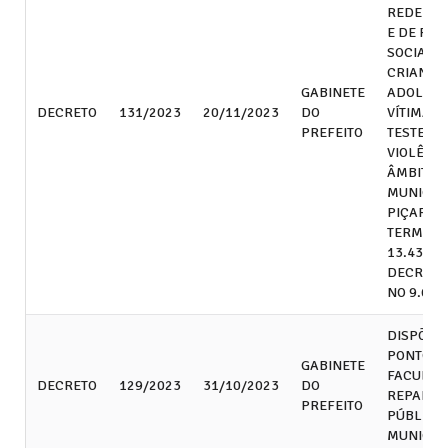
REDE DE
E DE PR
SOCIAL D
CRIANÇA
GABINETE
ADOLESC
DECRETO
131/2023
20/11/2023
DO
VÍTIMAS 
PREFEITO
TESTEMU
VIOLÊNCI
ÂMBITO 
MUNICÍPI
PIÇARRA
TERMOS D
13.431/2
DECRETO
NO 9.603
DISPÕE 
PONTO
GABINETE
FACULTAT
DECRETO
129/2023
31/10/2023
DO
REPARTI
PREFEITO
PÚBLICA
MUNICIP