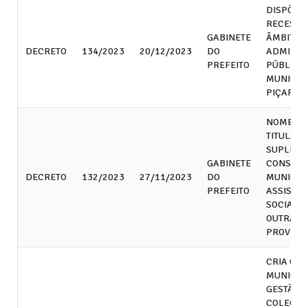
DISPÕE 
RECESSO
GABINETE
ÂMBITO 
DECRETO
134/2023
20/12/2023
DO
ADMINIS
PREFEITO
PÚBLICA
MUNICÍPI
PIÇARRA 
NOMEIA 
TITULARE
SUPLENT
GABINETE
CONSEL
DECRETO
132/2023
27/11/2023
DO
MUNICIP
PREFEITO
ASSISTÊ
SOCIAL E
OUTRAS
PROVIDÊ
CRIA O C
MUNICIP
GESTÃO
COLEGIA