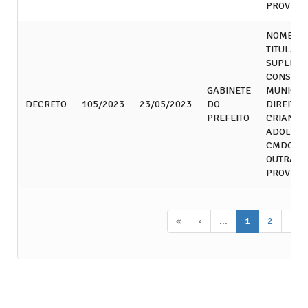
PROVIDÊ
NOMEA 
TITULARE
SUPLENT
CONSEL
GABINETE
MUNICIP
DECRETO
105/2023
23/05/2023
DO
DIREITOS
PREFEITO
CRIANÇA
ADOLESC
CMDCA” 
OUTRAS
PROVIDÊ
«
‹
...
1
2
3