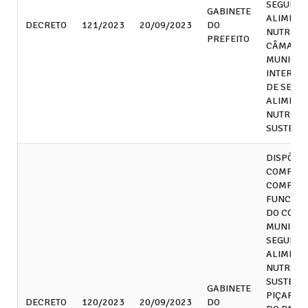
SEGURA
GABINETE
ALIMENT
DECRETO
121/2023
20/09/2023
DO
NUTRICIO
PREFEITO
CÂMARA
MUNICIP
INTERSE
DE SEGU
ALIMENT
NUTRICI
SUSTENT
DISPÕE S
COMPETÊ
COMPOSI
FUNCIO
DO CONS
MUNICIP
SEGURA
ALIMENT
NUTRICI
SUSTENT
GABINETE
PIÇARRA
DECRETO
120/2023
20/09/2023
DO