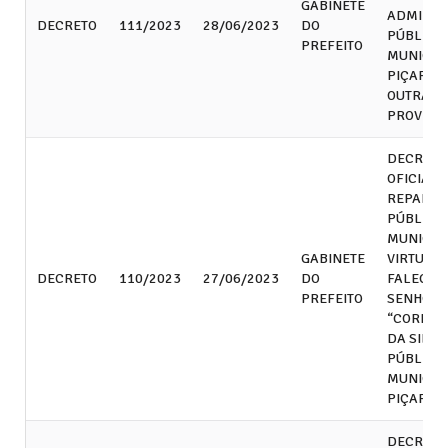
GABINETE
ADMINIS
DECRETO
111/2023
28/06/2023
DO
PÚBLICA
PREFEITO
MUNICÍPI
PIÇARRA,
OUTRAS
PROVIDÊ
DECRETA
OFICIAL 
REPARTI
PÚBLICA
MUNICIPA
GABINETE
VIRTUDE 
DECRETO
110/2023
27/06/2023
DO
FALECIM
PREFEITO
SENHOR.
“CORNEL
DA SILVA
PÚBLICO
MUNICIP
PIÇARRA
DECRETA