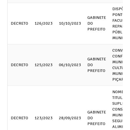
DISPÕE 
PONTO
GABINETE
FACULTAT
DECRETO
126/2023
10/10/2023
DO
REPARTI
PREFEITO
PÚBLICA
MUNICIP
CONVOCA
CONFERÊ
GABINETE
MUNICIP
DECRETO
125/2023
06/10/2023
DO
CULTURA
PREFEITO
MUNICÍPI
PIÇARRA
NOMEIA 
TITULARE
SUPLENT
CONSEL
GABINETE
MUNICIP
DECRETO
123/2023
28/09/2023
DO
SEGURA
PREFEITO
ALIMENT