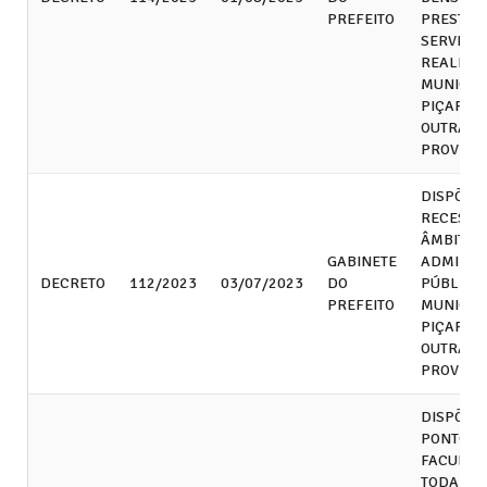
PREFEITO
PRESTAÇ
SERVIÇO
REALIZA
MUNICÍPI
PIÇARRA/
OUTRAS
PROVIDÊ
DISPÕE 
RECESSO
ÂMBITO 
GABINETE
ADMINIS
DECRETO
112/2023
03/07/2023
DO
PÚBLICA
PREFEITO
MUNICÍPI
PIÇARRA,
OUTRAS
PROVIDÊ
DISPÕE 
PONTO
FACULTAT
TODA A