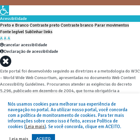
Acessibilidade
Preto e Branco
Contraste preto
Contraste branco
Parar movimentos
Fonte legível
Sublinhar links
A
A
A
cancelar acessibilidade
Declaração de acessibilidade
Este portal foi desenvolvido seguindo as diretrizes e a metodologia do W3C
– World Wide Web Consortium, apresentadas no documento Web Content
Accessibility Guidelines. Procuramos atender as exigências do decreto
5.296, publicado em dezembro de 2004, que torna obrigatória a
acessibilidade nos portais e sítios eletrônicos da administração pública na
rede mundial de computadores para o uso das pessoas com necessidades
Nós usamos cookies para melhorar sua experiência de
navegação no portal. Ao utilizar nosso portal, você concorda
especiais, garantindo-lhes o pleno acesso aos conteúdos disponíveis.
com a política de monitoramento de cookies. Para ter mais
informações sobre como isso é feito, acesse Política de
Além de validações automáticas, foram realizados testes em diversos
cookies (
Leia mais
). Se você concorda, clique em ACEITO.
navegadores e através do utilitário de acesso a Internet do DOSVOX,
sistema operacional destinado deficientes visuais.
ACEITO
Leia mais