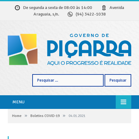
De segunda a sexta de 08:00 às 14:00
Avenida
Araguaia, s/n.
(94) 3422-1038
Pesquisar
por:
MENU
»
»
Home
Boletins COVID-19
04.01.2021