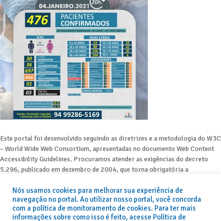
Este portal foi desenvolvido seguindo as diretrizes e a metodologia do W3C
– World Wide Web Consortium, apresentadas no documento Web Content
Accessibility Guidelines. Procuramos atender as exigências do decreto
5.296, publicado em dezembro de 2004, que torna obrigatória a
acessibilidade nos portais e sítios eletrônicos da administração pública na
Nós usamos cookies para melhorar sua experiência de
rede mundial de computadores para o uso das pessoas com necessidades
navegação no portal. Ao utilizar nosso portal, você concorda
especiais, garantindo-lhes o pleno acesso aos conteúdos disponíveis.
com a política de monitoramento de cookies. Para ter mais
informações sobre como isso é feito, acesse Política de