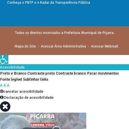
Conheça o
PNTP
e o
Radar da Transparência Pública
Todos os direitos reservados a Prefeitura Municipal de Piçarra.
Mapa do Site
Acessar Área Administrativa
Acessar Webmail
Acessibilidade
Preto e Branco
Contraste preto
Contraste branco
Parar movimentos
Fonte legível
Sublinhar links
A
A
A
cancelar acessibilidade
Declaração de acessibilidade