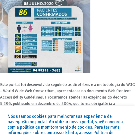
Este portal foi desenvolvido seguindo as diretrizes e a metodologia do W3C
– World Wide Web Consortium, apresentadas no documento Web Content
Accessibility Guidelines. Procuramos atender as exigências do decreto
5.296, publicado em dezembro de 2004, que torna obrigatória a
acessibilidade nos portais e sítios eletrônicos da administração pública na
Nós usamos cookies para melhorar sua experiência de
rede mundial de computadores para o uso das pessoas com necessidades
navegação no portal. Ao utilizar nosso portal, você concorda
especiais, garantindo-lhes o pleno acesso aos conteúdos disponíveis.
com a política de monitoramento de cookies. Para ter mais
informações sobre como isso é feito, acesse Política de