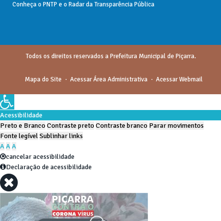
Conheça o
PNTP
e o
Radar da Transparência Pública
Todos os direitos reservados a Prefeitura Municipal de Piçarra.
Mapa do Site
Acessar Área Administrativa
Acessar Webmail
Acessibilidade
Preto e Branco
Contraste preto
Contraste branco
Parar movimentos
Fonte legível
Sublinhar links
A
A
A
cancelar acessibilidade
Declaração de acessibilidade