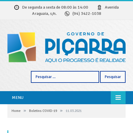
De segunda a sexta de 08:00 às 14:00
Avenida
Araguaia, s/n.
(94) 3422-1038
Pesquisar
por:
MENU
»
»
Home
Boletins COVID-19
11.03.2021