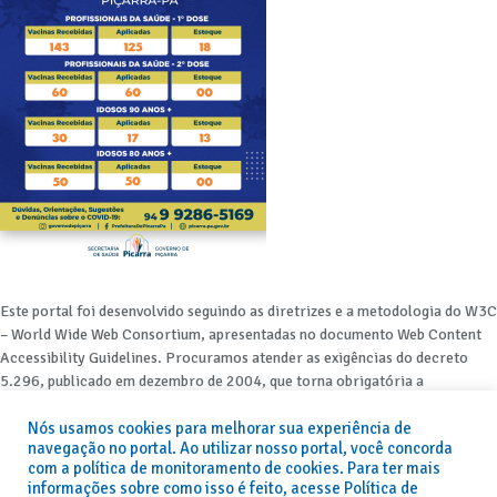
Este portal foi desenvolvido seguindo as diretrizes e a metodologia do W3C
– World Wide Web Consortium, apresentadas no documento Web Content
Accessibility Guidelines. Procuramos atender as exigências do decreto
5.296, publicado em dezembro de 2004, que torna obrigatória a
acessibilidade nos portais e sítios eletrônicos da administração pública na
Nós usamos cookies para melhorar sua experiência de
rede mundial de computadores para o uso das pessoas com necessidades
navegação no portal. Ao utilizar nosso portal, você concorda
especiais, garantindo-lhes o pleno acesso aos conteúdos disponíveis.
com a política de monitoramento de cookies. Para ter mais
informações sobre como isso é feito, acesse Política de