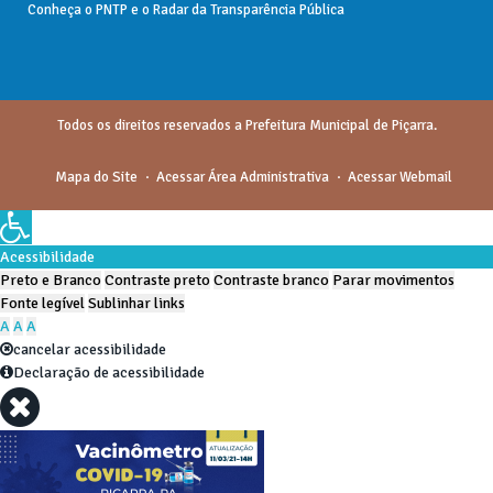
Conheça o
PNTP
e o
Radar da Transparência Pública
Todos os direitos reservados a Prefeitura Municipal de Piçarra.
Mapa do Site
Acessar Área Administrativa
Acessar Webmail
Acessibilidade
Preto e Branco
Contraste preto
Contraste branco
Parar movimentos
Fonte legível
Sublinhar links
A
A
A
cancelar acessibilidade
Declaração de acessibilidade