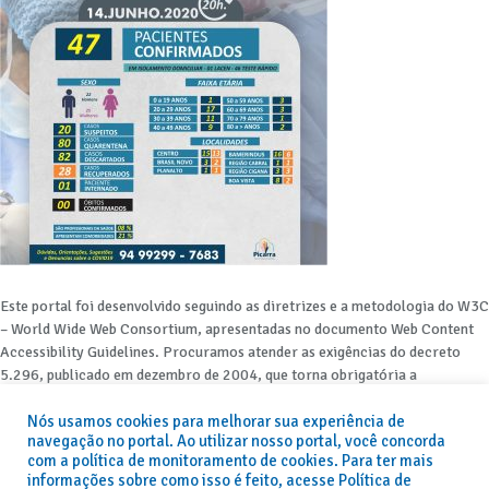
Este portal foi desenvolvido seguindo as diretrizes e a metodologia do W3C
– World Wide Web Consortium, apresentadas no documento Web Content
Accessibility Guidelines. Procuramos atender as exigências do decreto
5.296, publicado em dezembro de 2004, que torna obrigatória a
acessibilidade nos portais e sítios eletrônicos da administração pública na
Nós usamos cookies para melhorar sua experiência de
rede mundial de computadores para o uso das pessoas com necessidades
navegação no portal. Ao utilizar nosso portal, você concorda
especiais, garantindo-lhes o pleno acesso aos conteúdos disponíveis.
com a política de monitoramento de cookies. Para ter mais
informações sobre como isso é feito, acesse Política de