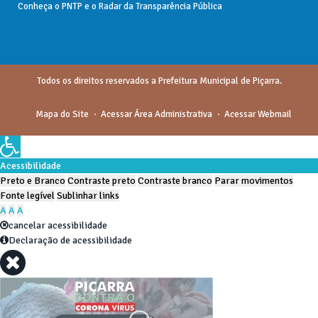
Conheça o
PNTP
e o
Radar da Transparência Pública
Todos os direitos reservados a Prefeitura Municipal de Piçarra.
Mapa do Site
Acessar Área Administrativa
Acessar Webmail
Acessibilidade
Preto e Branco
Contraste preto
Contraste branco
Parar movimentos
Fonte legível
Sublinhar links
A
A
A
cancelar acessibilidade
Declaração de acessibilidade