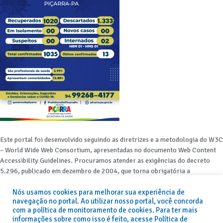
Este portal foi desenvolvido seguindo as diretrizes e a metodologia do W3C
– World Wide Web Consortium, apresentadas no documento Web Content
Accessibility Guidelines. Procuramos atender as exigências do decreto
5.296, publicado em dezembro de 2004, que torna obrigatória a
acessibilidade nos portais e sítios eletrônicos da administração pública na
Nós usamos cookies para melhorar sua experiência de
rede mundial de computadores para o uso das pessoas com necessidades
navegação no portal. Ao utilizar nosso portal, você concorda
especiais, garantindo-lhes o pleno acesso aos conteúdos disponíveis.
com a política de monitoramento de cookies. Para ter mais
informações sobre como isso é feito, acesse Política de