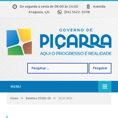
De segunda a sexta de 08:00 às 14:00
Avenida
Araguaia, s/n.
(94) 3422-1038
Pesquisar
por:
MENU
»
»
Home
Boletins COVID-19
26.07.2021