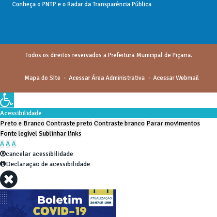
Conheça o
PNTP
e o
Radar da Transparência Pública
Todos os direitos reservados a Prefeitura Municipal de Piçarra.
Mapa do Site
Acessar Área Administrativa
Acessar Webmail
Acessibilidade
Preto e Branco
Contraste preto
Contraste branco
Parar movimentos
Fonte legível
Sublinhar links
A
A
A
cancelar acessibilidade
Declaração de acessibilidade