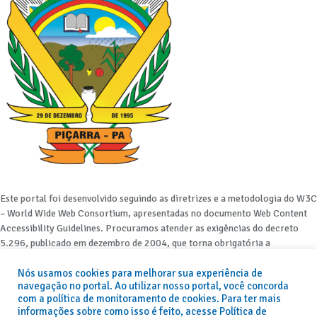
Este portal foi desenvolvido seguindo as diretrizes e a metodologia do W3C
– World Wide Web Consortium, apresentadas no documento Web Content
Accessibility Guidelines. Procuramos atender as exigências do decreto
5.296, publicado em dezembro de 2004, que torna obrigatória a
acessibilidade nos portais e sítios eletrônicos da administração pública na
Nós usamos cookies para melhorar sua experiência de
rede mundial de computadores para o uso das pessoas com necessidades
navegação no portal. Ao utilizar nosso portal, você concorda
especiais, garantindo-lhes o pleno acesso aos conteúdos disponíveis.
com a política de monitoramento de cookies. Para ter mais
informações sobre como isso é feito, acesse Política de