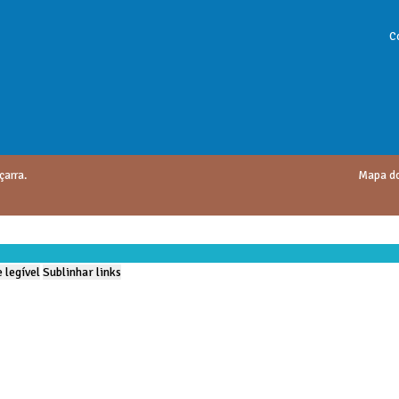
C
çarra.
Mapa do
 legível
Sublinhar links