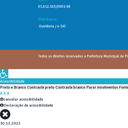
01.612.163/0001-98
Eletrônico:
Ouvidoria
/
e-SIC
Todos os direitos reservados a Prefeitura Municipal de Pi
Acessibilidade
Preto e Branco
Contraste preto
Contraste branco
Parar movimentos
Fonte
A
A
A
cancelar acessibilidade
Declaração de acessibilidade
30.11.2022