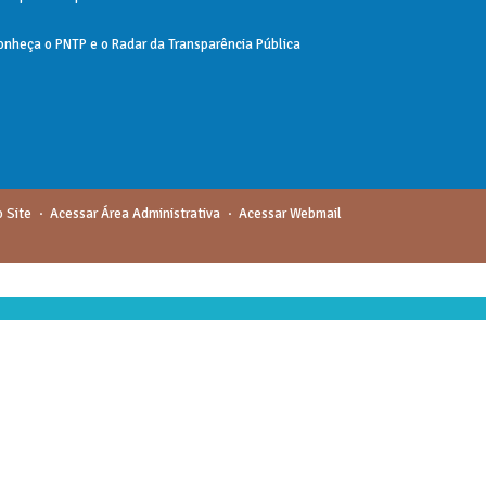
onheça o
PNTP
e o
Radar da Transparência Pública
 Site
Acessar Área Administrativa
Acessar Webmail