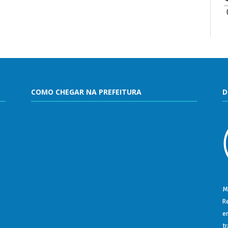
COMO CHEGAR NA PREFEITURA
D
M
R
e
t