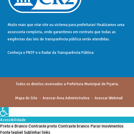
Muito mais que
criar site
ou
sistema para prefeituras
! Realizamos uma
assessoria
completa, onde garantimos em contrato que todas as
exigências das
leis de transparência pública
serão atendidas.
Conheça o
PNTP
e o
Radar da Transparência Pública
Todos os direitos reservados a Prefeitura Municipal de Piçarra.
Mapa do Site
Acessar Área Administrativa
Acessar Webmail
Acessibilidade
Preto e Branco
Contraste preto
Contraste branco
Parar movimentos
Fonte legível
Sublinhar links