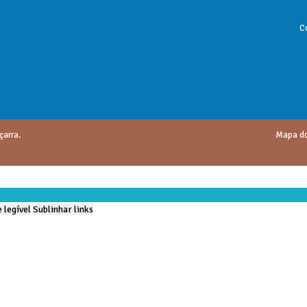
C
çarra.
Mapa do
 legível
Sublinhar links