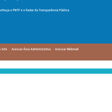
onheça o
PNTP
e o
Radar da Transparência Pública
 Site
Acessar Área Administrativa
Acessar Webmail