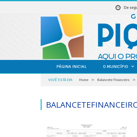
De seg
PÁGINA INICIAL
O MUNICÍPIO
»
»
VOCÊ ESTÁ EM:
Home
Balancete Financeiro
BALANCETEFINANCEIR