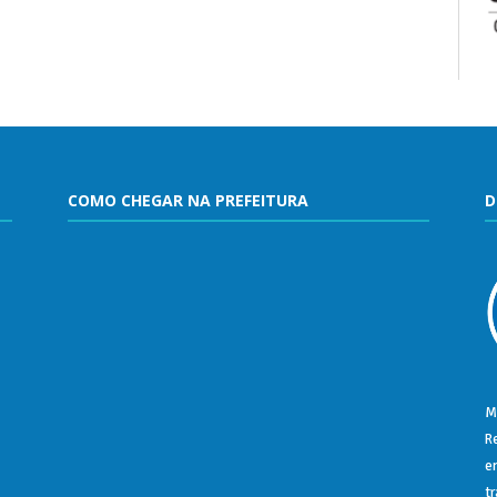
COMO CHEGAR NA PREFEITURA
D
M
R
e
t