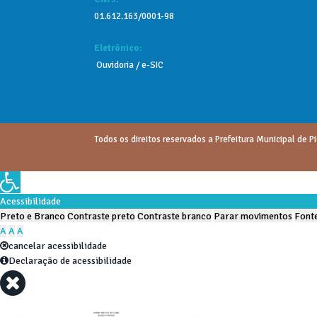
01.612.163/0001-98
Eletrônico:
Ouvidoria
/
e-SIC
Todos os direitos reservados a Prefeitura Municipal de Pi
Acessibilidade
Preto e Branco
Contraste preto
Contraste branco
Parar movimentos
Fonte
A
A
A
cancelar acessibilidade
Declaração de acessibilidade