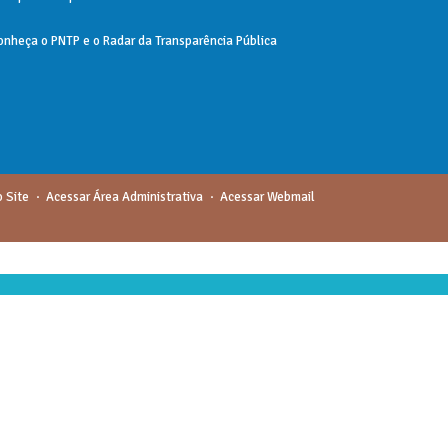
onheça o
PNTP
e o
Radar da Transparência Pública
 Site
Acessar Área Administrativa
Acessar Webmail