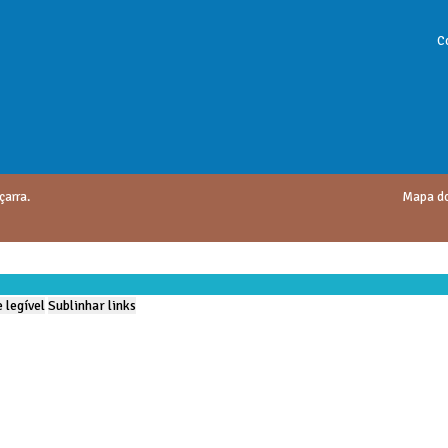
C
çarra.
Mapa do
 legível
Sublinhar links