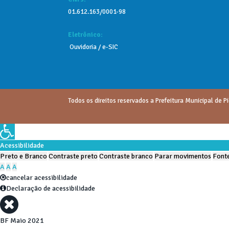
01.612.163/0001-98
Eletrônico:
Ouvidoria
/
e-SIC
Todos os direitos reservados a Prefeitura Municipal de Pi
Acessibilidade
Preto e Branco
Contraste preto
Contraste branco
Parar movimentos
Fonte
A
A
A
cancelar acessibilidade
Declaração de acessibilidade
BF Maio 2021