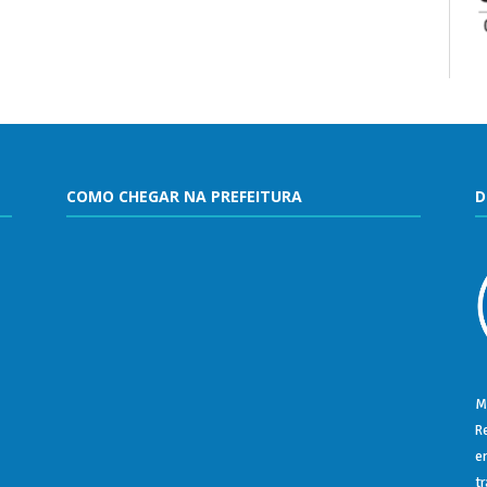
COMO CHEGAR NA PREFEITURA
D
M
R
e
t