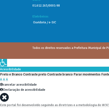
01.612.163/0001-98
Eletrônico:
Ouvidoria / e-SIC
Todos os direitos reservados a Prefeitura Municipal de Pi
Acessibilidade
Preto e Branco
Contraste preto
Contraste branco
Parar movimentos
Fonte
A
A
A
cancelar acessibilidade
Declaração de acessibilidade
Este portal foi desenvolvido seguindo as diretrizes e a metodologia do W