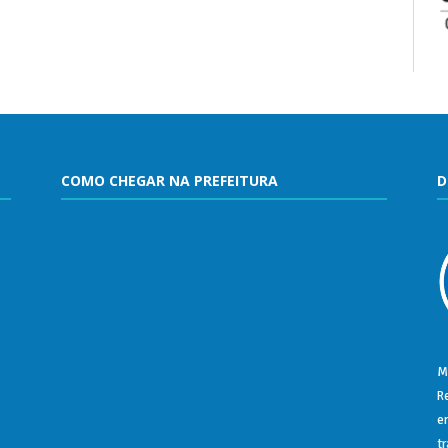
COMO CHEGAR NA PREFEITURA
D
M
R
e
t