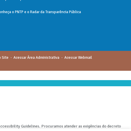
onheça o
PNTP
e o
Radar da Transparência Pública
 Site
Acessar Área Administrativa
Acessar Webmail
cessibility Guidelines. Procuramos atender as exigências do decreto