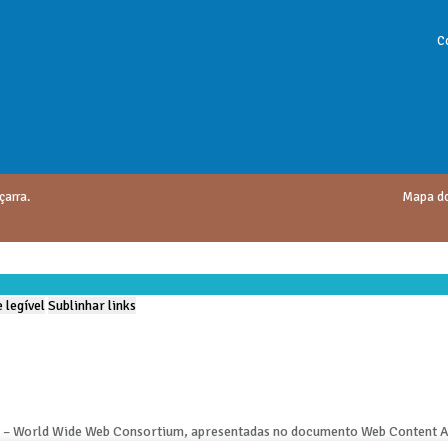
C
çarra.
Mapa do
 legível
Sublinhar links
3C – World Wide Web Consortium, apresentadas no documento Web Content Ac