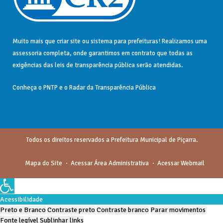
Muito mais que
criar site
ou
sistema para prefeituras
! Realizamos uma
assessoria
completa, onde garantimos em contrato que todas as
exigências das
leis de transparência pública
serão atendidas.
Conheça o
PNTP
e o
Radar da Transparência Pública
Todos os direitos reservados a Prefeitura Municipal de Piçarra.
Mapa do Site
Acessar Área Administrativa
Acessar Webmail
Acessibilidade
Preto e Branco
Contraste preto
Contraste branco
Parar movimentos
Fonte legível
Sublinhar links