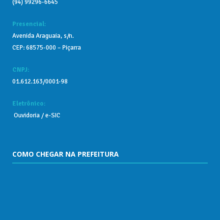
(94) 99296-6645
Presencial:
Avenida Araguaia, s/n.
CEP: 68575-000 – Piçarra
CNPJ:
01.612.163/0001-98
Eletrônico:
Ouvidoria
/
e-SIC
COMO CHEGAR NA PREFEITURA