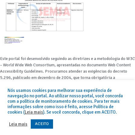
Este portal foi desenvolvido seguindo as diretrizes e a metodologia do W3C
– World Wide Web Consortium, apresentadas no documento Web Content
Accessibility Guidelines. Procuramos atender as exigências do decreto
5.296, publicado em dezembro de 2004, que torna obrigatória a
acessibilidade nos portais e sítios eletrônicos da administração pública na
Nós usamos cookies para melhorar sua experiência de
rede mundial de computadores para o uso das pessoas com necessidades
navegação no portal. Ao utilizar nosso portal, você concorda
especiais, garantindo-lhes o pleno acesso aos conteúdos disponíveis.
com a política de monitoramento de cookies. Para ter mais
informações sobre como isso é feito, acesse Política de
Além de validações automáticas, foram realizados testes em diversos
cookies (
Leia mais
). Se você concorda, clique em ACEITO.
navegadores e através do utilitário de acesso a Internet do DOSVOX,
sistema operacional destinado deficientes visuais.
ACEITO
Leia mais
Fornecido por: