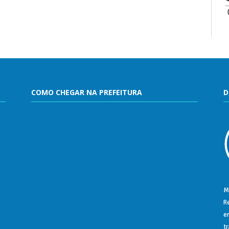
COMO CHEGAR NA PREFEITURA
D
M
R
e
t