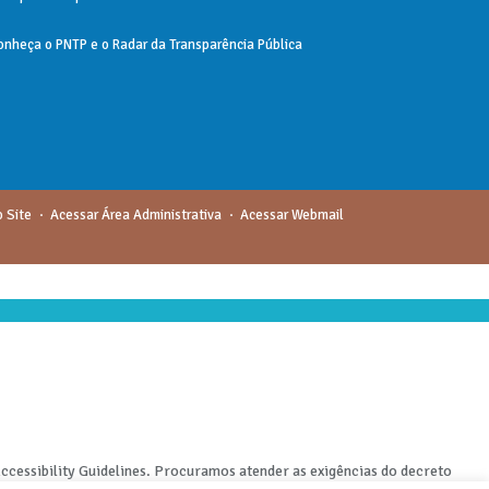
onheça o
PNTP
e o
Radar da Transparência Pública
 Site
Acessar Área Administrativa
Acessar Webmail
cessibility Guidelines. Procuramos atender as exigências do decreto