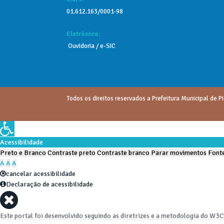
01.612.163/0001-98
Eletrônico:
Ouvidoria
/
e-SIC
Todos os direitos reservados a Prefeitura Municipal de Pi
Acessibilidade
Preto e Branco
Contraste preto
Contraste branco
Parar movimentos
Fonte
A
A
A
cancelar acessibilidade
Declaração de acessibilidade
Este portal foi desenvolvido seguindo as diretrizes e a metodologia do W