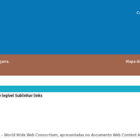
C
çarra.
Mapa do
 legível
Sublinhar links
3C – World Wide Web Consortium, apresentadas no documento Web Content Ac