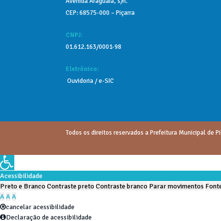
Avenida Araguaia, s/n.
CEP: 68575-000 – Piçarra
CNPJ:
01.612.163/0001-98
Eletrônico:
Ouvidoria / e-SIC
Todos os direitos reservados a Prefeitura Municipal de Pi
Acessibilidade
Preto e Branco
Contraste preto
Contraste branco
Parar movimentos
Fonte
A
A
A
cancelar acessibilidade
Declaração de acessibilidade