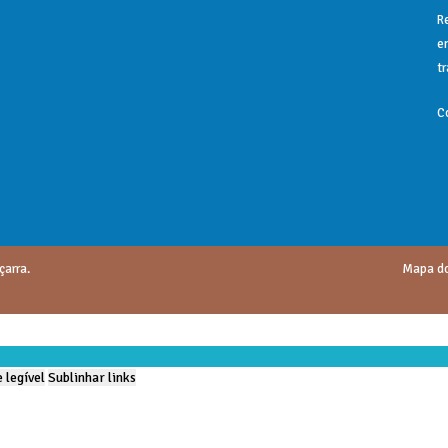
R
e
t
C
çarra.
Mapa do
 legível
Sublinhar links