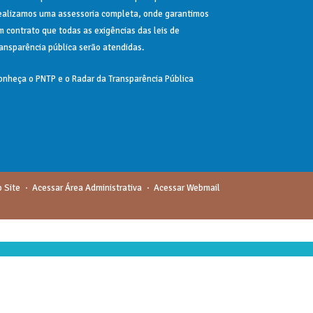
ealizamos uma
assessoria
completa, onde garantimos
m contrato que todas as exigências das
leis de
ransparência pública
serão atendidas.
onheça o
PNTP
e o
Radar da Transparência Pública
 Site
Acessar Área Administrativa
Acessar Webmail