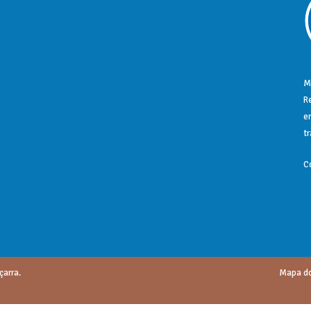
M
R
e
t
C
çarra.
Mapa do