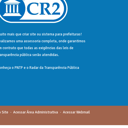
uito mais que
criar site
ou
sistema para prefeituras
!
ealizamos uma
assessoria
completa, onde garantimos
m contrato que todas as exigências das
leis de
ransparência pública
serão atendidas.
onheça o
PNTP
e o
Radar da Transparência Pública
 Site
Acessar Área Administrativa
Acessar Webmail