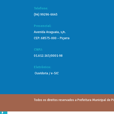
Telefone:
(94) 99296-6645
Presencial:
Avenida Araguaia, s/n.
CEP: 68575-000 – Piçarra
CNPJ:
01.612.163/0001-98
Eletrônico:
Ouvidoria / e-SIC
Todos os direitos reservados a Prefeitura Municipal de Pi