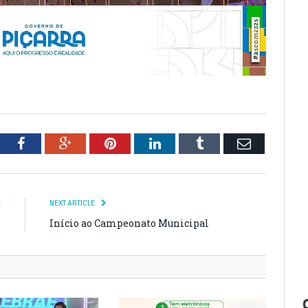
tter
Facebook
Google+
Pinterest
LinkedIn
Tumblr
Email
E
NEXT ARTICLE
m
Início ao Campeonato Municipal