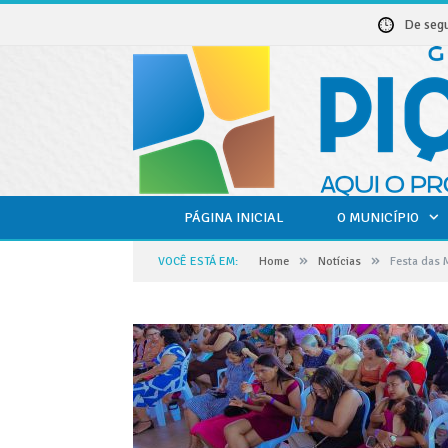
De seg
PÁGINA INICIAL
O MUNICÍPIO
»
»
VOCÊ ESTÁ EM:
Home
Notícias
Festa das 