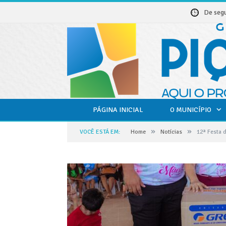
De seg
PÁGINA INICIAL
O MUNICÍPIO
»
»
VOCÊ ESTÁ EM:
Home
Notícias
12ª Festa 