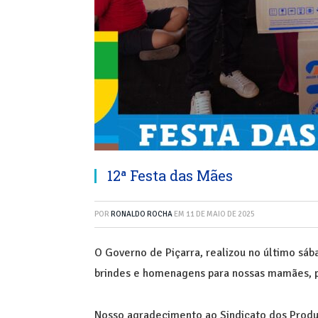
12ª Festa das Mães
POR
RONALDO ROCHA
EM
11 DE MAIO DE 2025
O Governo de Piçarra, realizou no último sá
brindes e homenagens para nossas mamães, 
Nosso agradecimento ao Sindicato dos Produt