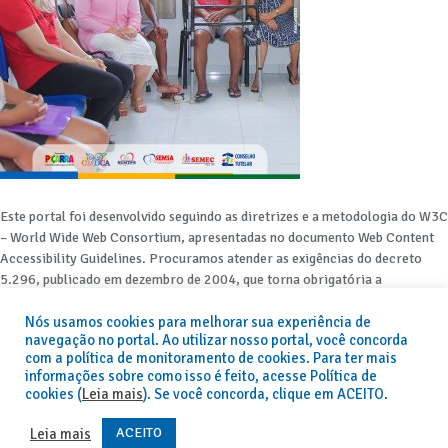
Este portal foi desenvolvido seguindo as diretrizes e a metodologia do W3C
– World Wide Web Consortium, apresentadas no documento Web Content
Accessibility Guidelines. Procuramos atender as exigências do decreto
5.296, publicado em dezembro de 2004, que torna obrigatória a
acessibilidade nos portais e sítios eletrônicos da administração pública na
Nós usamos cookies para melhorar sua experiência de
rede mundial de computadores para o uso das pessoas com necessidades
navegação no portal. Ao utilizar nosso portal, você concorda
especiais, garantindo-lhes o pleno acesso aos conteúdos disponíveis.
com a política de monitoramento de cookies. Para ter mais
informações sobre como isso é feito, acesse Política de
Além de validações automáticas, foram realizados testes em diversos
cookies (
Leia mais
). Se você concorda, clique em ACEITO.
navegadores e através do utilitário de acesso a Internet do DOSVOX,
sistema operacional destinado deficientes visuais.
ACEITO
Leia mais