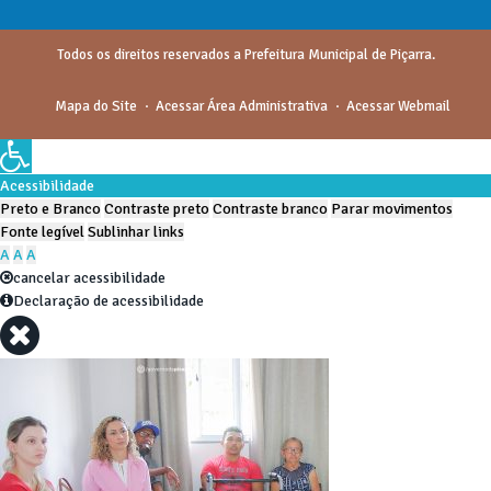
Todos os direitos reservados a Prefeitura Municipal de Piçarra.
Mapa do Site
Acessar Área Administrativa
Acessar Webmail
Acessibilidade
Preto e Branco
Contraste preto
Contraste branco
Parar movimentos
Fonte legível
Sublinhar links
A
A
A
cancelar acessibilidade
Declaração de acessibilidade