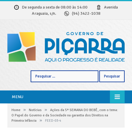
De segunda a sexta de 08:00 às 14:00
Avenida
Araguaia, s/n.
(94) 3422-1038
Pesquisar
por:
MENU
»
»
Home
Notícias
Ações da 5ª SEMANA DO BEBÊ, com o tema:
O Papel do Governo e da Sociedade na garantia dos Direitos na
»
Primeira Infância
FEED-03-4