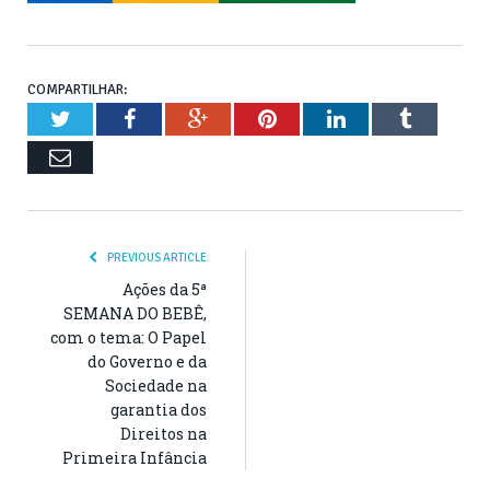
COMPARTILHAR:
Twitter
Facebook
Google+
Pinterest
LinkedIn
Tumblr
Email
PREVIOUS ARTICLE
Ações da 5ª
SEMANA DO BEBÊ,
com o tema: O Papel
do Governo e da
Sociedade na
garantia dos
Direitos na
Primeira Infância