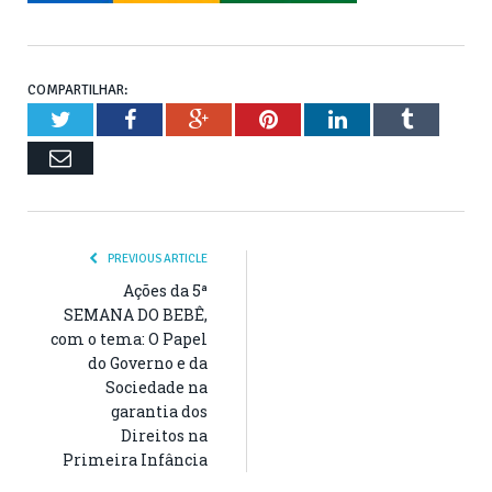
COMPARTILHAR:
Twitter
Facebook
Google+
Pinterest
LinkedIn
Tumblr
Email
PREVIOUS ARTICLE
Ações da 5ª
SEMANA DO BEBÊ,
com o tema: O Papel
do Governo e da
Sociedade na
garantia dos
Direitos na
Primeira Infância