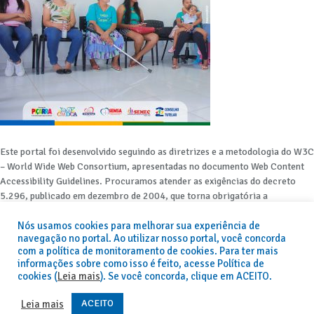
Este portal foi desenvolvido seguindo as diretrizes e a metodologia do W3C
– World Wide Web Consortium, apresentadas no documento Web Content
Accessibility Guidelines. Procuramos atender as exigências do decreto
5.296, publicado em dezembro de 2004, que torna obrigatória a
acessibilidade nos portais e sítios eletrônicos da administração pública na
Nós usamos cookies para melhorar sua experiência de
rede mundial de computadores para o uso das pessoas com necessidades
navegação no portal. Ao utilizar nosso portal, você concorda
especiais, garantindo-lhes o pleno acesso aos conteúdos disponíveis.
com a política de monitoramento de cookies. Para ter mais
informações sobre como isso é feito, acesse Política de
Além de validações automáticas, foram realizados testes em diversos
cookies (
Leia mais
). Se você concorda, clique em ACEITO.
navegadores e através do utilitário de acesso a Internet do DOSVOX,
sistema operacional destinado deficientes visuais.
ACEITO
Leia mais