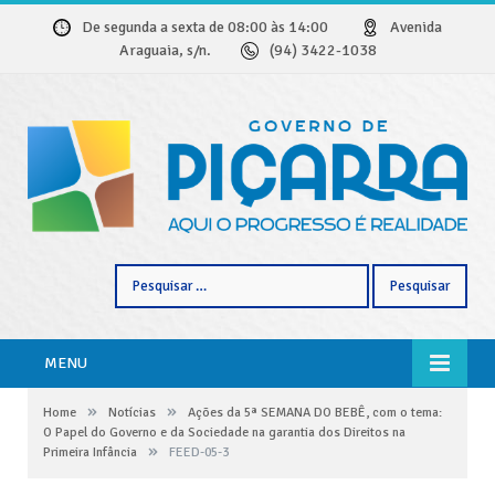
De segunda a sexta de 08:00 às 14:00
Avenida
Araguaia, s/n.
(94) 3422-1038
Pesquisar
por:
MENU
»
»
Home
Notícias
Ações da 5ª SEMANA DO BEBÊ, com o tema:
O Papel do Governo e da Sociedade na garantia dos Direitos na
»
Primeira Infância
FEED-05-3