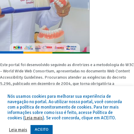
Este portal foi desenvolvido seguindo as diretrizes e a metodologia do W3C
– World Wide Web Consortium, apresentadas no documento Web Content
Accessibility Guidelines. Procuramos atender as exigências do decreto
5.296, publicado em dezembro de 2004, que torna obrigatória a
acessibilidade nos portais e sítios eletrônicos da administração pública na
Nós usamos cookies para melhorar sua experiência de
rede mundial de computadores para o uso das pessoas com necessidades
navegação no portal. Ao utilizar nosso portal, você concorda
especiais, garantindo-lhes o pleno acesso aos conteúdos disponíveis.
com a política de monitoramento de cookies. Para ter mais
informações sobre como isso é feito, acesse Política de
Além de validações automáticas, foram realizados testes em diversos
cookies (
Leia mais
). Se você concorda, clique em ACEITO.
navegadores e através do utilitário de acesso a Internet do DOSVOX,
sistema operacional destinado deficientes visuais.
ACEITO
Leia mais