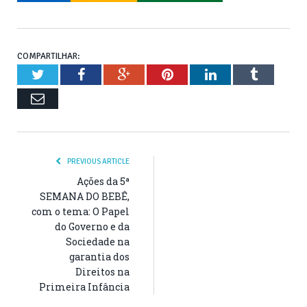
COMPARTILHAR:
Twitter
Facebook
Google+
Pinterest
LinkedIn
Tumblr
Email
PREVIOUS ARTICLE
Ações da 5ª
SEMANA DO BEBÊ,
com o tema: O Papel
do Governo e da
Sociedade na
garantia dos
Direitos na
Primeira Infância