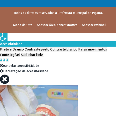
Todos os direitos reservados a Prefeitura Municipal de Piçarra.
Mapa do Site
Acessar Área Administrativa
Acessar Webmail
Acessibilidade
Preto e Branco
Contraste preto
Contraste branco
Parar movimentos
Fonte legível
Sublinhar links
A
A
A
cancelar acessibilidade
Declaração de acessibilidade