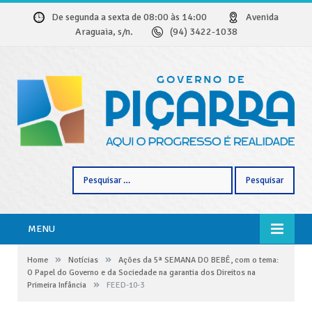
De segunda a sexta de 08:00 às 14:00
Avenida
Araguaia, s/n.
(94) 3422-1038
Pesquisar
por:
MENU
»
»
Home
Notícias
Ações da 5ª SEMANA DO BEBÊ, com o tema:
O Papel do Governo e da Sociedade na garantia dos Direitos na
»
Primeira Infância
FEED-10-3