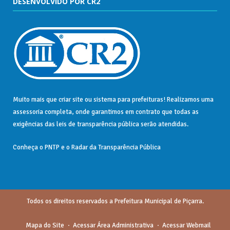
DESENVOLVIDO POR CR2
Muito mais que
criar site
ou
sistema para prefeituras
! Realizamos uma
assessoria
completa, onde garantimos em contrato que todas as
exigências das
leis de transparência pública
serão atendidas.
Conheça o
PNTP
e o
Radar da Transparência Pública
Todos os direitos reservados a Prefeitura Municipal de Piçarra.
Mapa do Site
Acessar Área Administrativa
Acessar Webmail