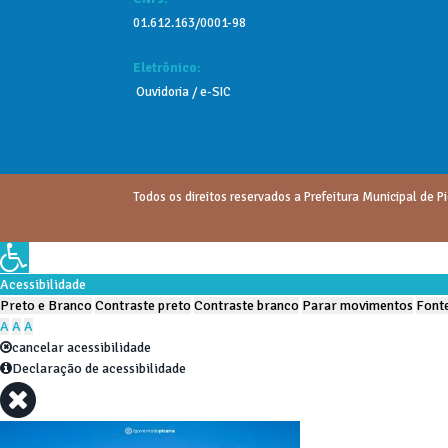
01.612.163/0001-98
Eletrônico:
Ouvidoria
/
e-SIC
Todos os direitos reservados a Prefeitura Municipal de Pi
Acessibilidade
Preto e Branco
Contraste preto
Contraste branco
Parar movimentos
Fonte
A
A
A
cancelar acessibilidade
Declaração de acessibilidade