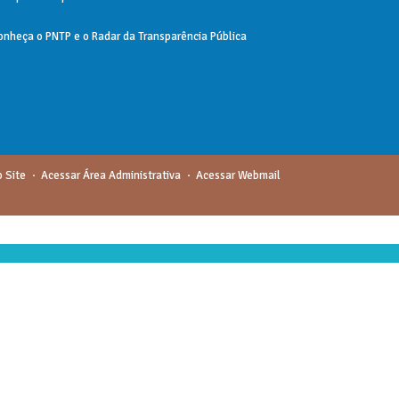
onheça o
PNTP
e o
Radar da Transparência Pública
 Site
Acessar Área Administrativa
Acessar Webmail