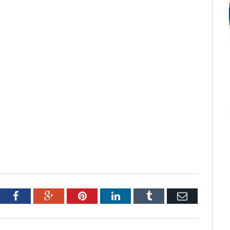
tter
Facebook
Google+
Pinterest
LinkedIn
Tumblr
Email