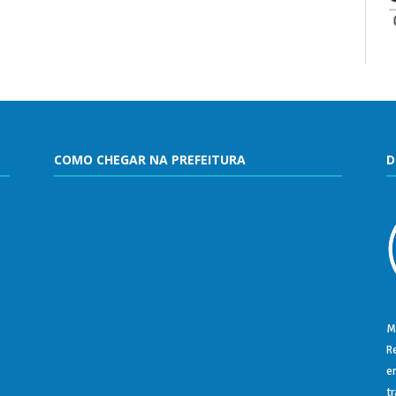
COMO CHEGAR NA PREFEITURA
D
M
R
e
t