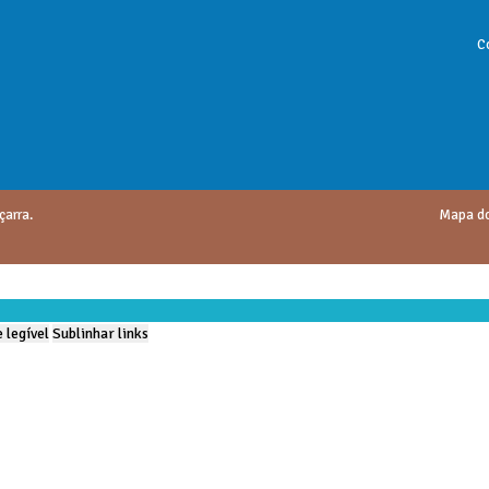
C
çarra.
Mapa do
 legível
Sublinhar links