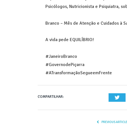
Psicólogos, Nutricionista e Psiquiatra, s
Branco – Mês de Atenção e Cuidados à S
A vida pede EQUILÍBRIO!
#JaneiroBranco
#GovernodePiçarra
#ATransformaçãoSegueemFrente
COMPARTILHAR:
Twi
PREVIOUS ARTICL