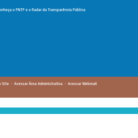
onheça o
PNTP
e o
Radar da Transparência Pública
 Site
Acessar Área Administrativa
Acessar Webmail