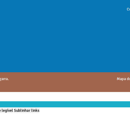
C
çarra.
Mapa do
 legível
Sublinhar links