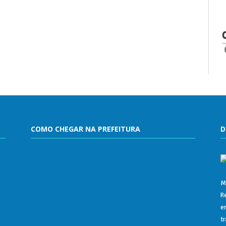
COMO CHEGAR NA PREFEITURA
D
M
R
e
t