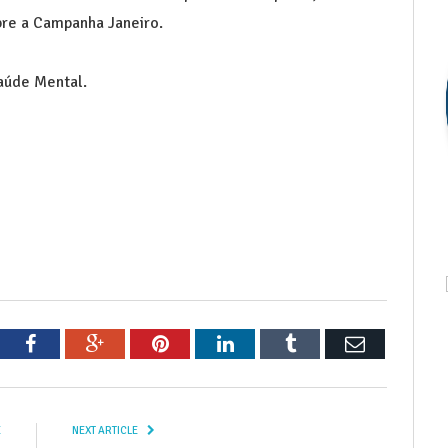
obre a Campanha Janeiro.
aúde Mental.
tter
Facebook
Google+
Pinterest
LinkedIn
Tumblr
Email
E
NEXT ARTICLE