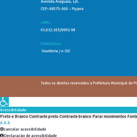
Avenida Araguaia, s/n.
CEP: 68575-000 – Piçarra
CNPJ:
01.612.163/0001-98
Eletrônico:
Ouvidoria
/
e-SIC
Todos os direitos reservados a Prefeitura Municipal de Pi
Acessibilidade
Preto e Branco
Contraste preto
Contraste branco
Parar movimentos
Fonte
A
A
A
cancelar acessibilidade
Declaração de acessibilidade