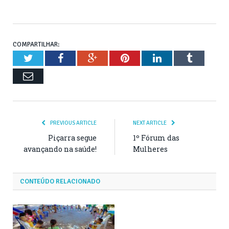
COMPARTILHAR:
Twitter
Facebook
Google+
Pinterest
LinkedIn
Tumblr
Email
PREVIOUS ARTICLE
NEXT ARTICLE
Piçarra segue
1º Fórum das
avançando na saúde!
Mulheres
CONTEÚDO RELACIONADO