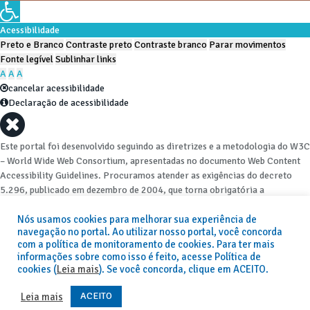
Acessibilidade
Preto e Branco
Contraste preto
Contraste branco
Parar movimentos
Fonte legível
Sublinhar links
A
A
A
cancelar acessibilidade
Declaração de acessibilidade
Este portal foi desenvolvido seguindo as diretrizes e a metodologia do W3C
– World Wide Web Consortium, apresentadas no documento Web Content
Accessibility Guidelines. Procuramos atender as exigências do decreto
5.296, publicado em dezembro de 2004, que torna obrigatória a
acessibilidade nos portais e sítios eletrônicos da administração pública na
rede mundial de computadores para o uso das pessoas com necessidades
Nós usamos cookies para melhorar sua experiência de
navegação no portal. Ao utilizar nosso portal, você concorda
especiais, garantindo-lhes o pleno acesso aos conteúdos disponíveis.
com a política de monitoramento de cookies. Para ter mais
informações sobre como isso é feito, acesse Política de
Além de validações automáticas, foram realizados testes em diversos
cookies (
Leia mais
). Se você concorda, clique em ACEITO.
navegadores e através do utilitário de acesso a Internet do DOSVOX,
sistema operacional destinado deficientes visuais.
ACEITO
Leia mais