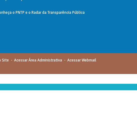
onheça o
PNTP
e o
Radar da Transparência Pública
 Site
Acessar Área Administrativa
Acessar Webmail