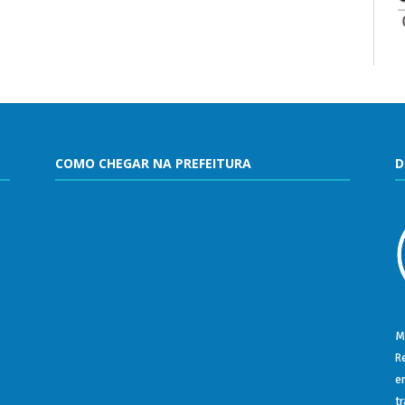
COMO CHEGAR NA PREFEITURA
D
M
R
e
t