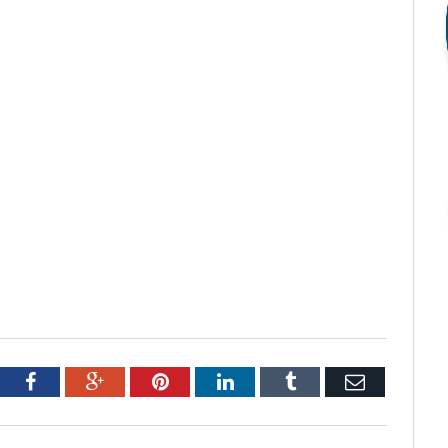
tter
Facebook
Google+
Pinterest
LinkedIn
Tumblr
Email