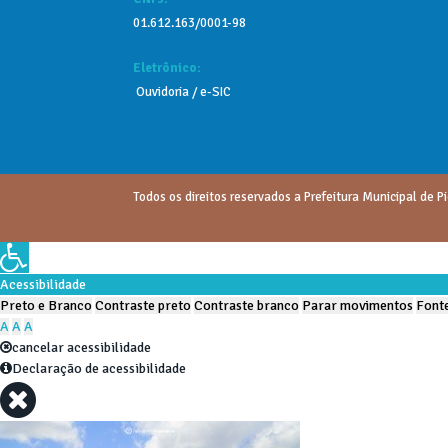
01.612.163/0001-98
Eletrônico:
Ouvidoria / e-SIC
Todos os direitos reservados a Prefeitura Municipal de Pi
Acessibilidade
Preto e Branco
Contraste preto
Contraste branco
Parar movimentos
Fonte
A
A
A
cancelar acessibilidade
Declaração de acessibilidade