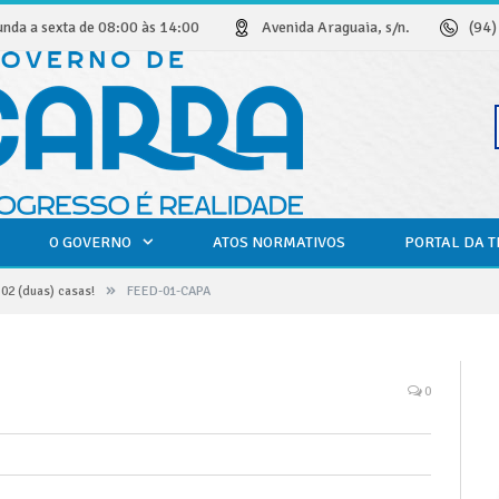
unda a sexta de 08:00 às 14:00
Avenida Araguaia, s/n.
(94
O GOVERNO
ATOS NORMATIVOS
PORTAL DA 
»
 02 (duas) casas!
FEED-01-CAPA
0