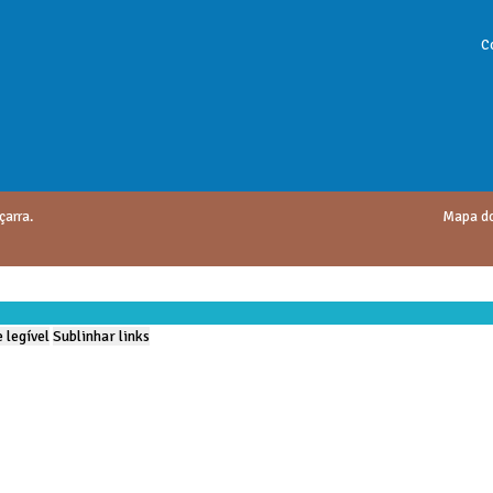
C
çarra.
Mapa do
 legível
Sublinhar links