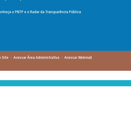
onheça o
PNTP
e o
Radar da Transparência Pública
 Site
Acessar Área Administrativa
Acessar Webmail