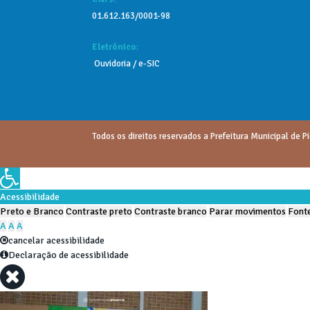
01.612.163/0001-98
Eletrônico:
Ouvidoria
/
e-SIC
Todos os direitos reservados a Prefeitura Municipal de Pi
Acessibilidade
Preto e Branco
Contraste preto
Contraste branco
Parar movimentos
Fonte
A
A
A
cancelar acessibilidade
Declaração de acessibilidade