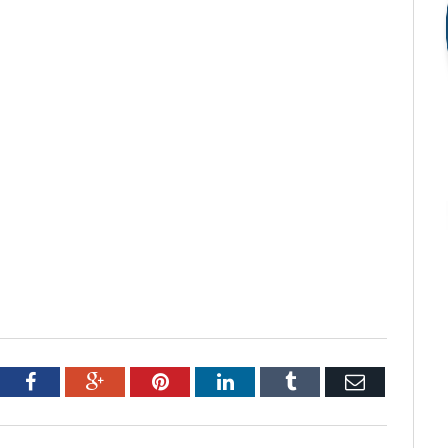
tter
Facebook
Google+
Pinterest
LinkedIn
Tumblr
Email