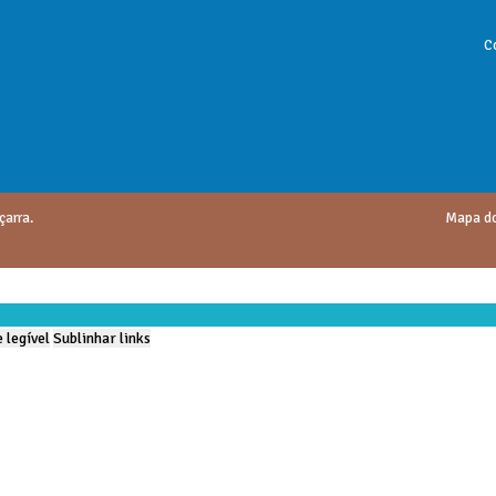
C
çarra.
Mapa do
 legível
Sublinhar links