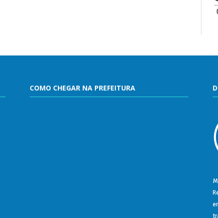
COMO CHEGAR NA PREFEITURA
D
M
R
e
t