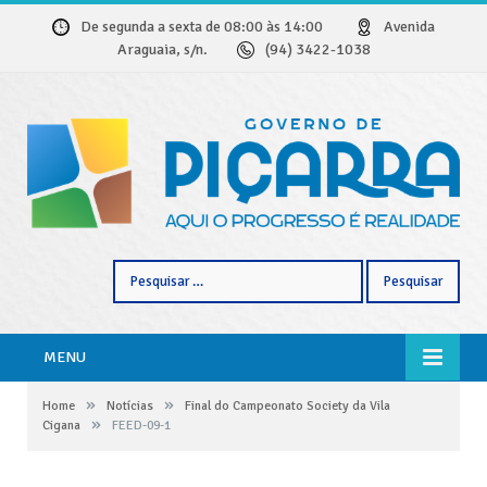
De segunda a sexta de 08:00 às 14:00
Avenida
Araguaia, s/n.
(94) 3422-1038
Pesquisar
por:
MENU
»
»
Home
Notícias
Final do Campeonato Society da Vila
»
Cigana
FEED-09-1