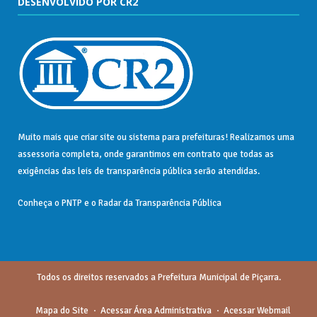
DESENVOLVIDO POR CR2
Muito mais que
criar site
ou
sistema para prefeituras
! Realizamos uma
assessoria
completa, onde garantimos em contrato que todas as
exigências das
leis de transparência pública
serão atendidas.
Conheça o
PNTP
e o
Radar da Transparência Pública
Todos os direitos reservados a Prefeitura Municipal de Piçarra.
Mapa do Site
Acessar Área Administrativa
Acessar Webmail