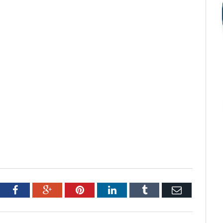
tter
Facebook
Google+
Pinterest
LinkedIn
Tumblr
Email