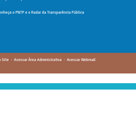
onheça o
PNTP
e o
Radar da Transparência Pública
 Site
Acessar Área Administrativa
Acessar Webmail