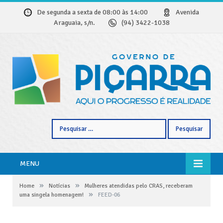
De segunda a sexta de 08:00 às 14:00
Avenida
Araguaia, s/n.
(94) 3422-1038
Pesquisar
por:
MENU
»
»
Home
Notícias
Mulheres atendidas pelo CRAS, receberam
»
uma singela homenagem!
FEED-06