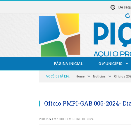
De seg
PÁGINA INICIAL
O MUNICÍPIO
»
»
VOCÊ ESTÁ EM:
Home
Notícias
Ofícios 20
Ofício PMPI-GAB 006-2024- Di
POR
CR2
EM
10 DE FEVEREIRO DE 2024