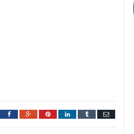
tter
Facebook
Google+
Pinterest
LinkedIn
Tumblr
Email