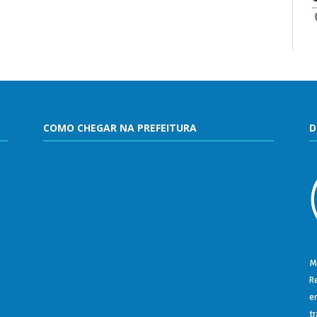
COMO CHEGAR NA PREFEITURA
D
M
R
e
t