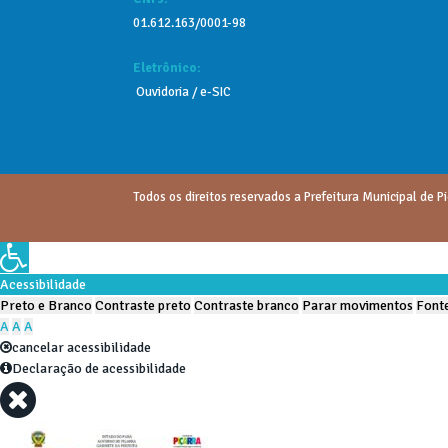
01.612.163/0001-98
Eletrônico:
Ouvidoria
/
e-SIC
Todos os direitos reservados a Prefeitura Municipal de Pi
Acessibilidade
Preto e Branco
Contraste preto
Contraste branco
Parar movimentos
Fonte
A
A
A
cancelar acessibilidade
Declaração de acessibilidade