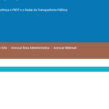
onheça o
PNTP
e o
Radar da Transparência Pública
 Site
Acessar Área Administrativa
Acessar Webmail