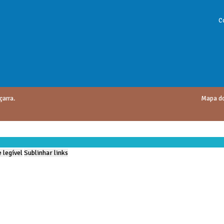
C
çarra.
Mapa do
 legível
Sublinhar links