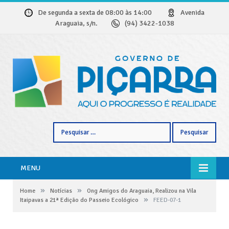
De segunda a sexta de 08:00 às 14:00
Avenida
Araguaia, s/n.
(94) 3422-1038
Pesquisar
por:
MENU
»
»
Home
Notícias
Ong Amigos do Araguaia, Realizou na Vila
»
Itaipavas a 21ª Edição do Passeio Ecológico
FEED-07-1