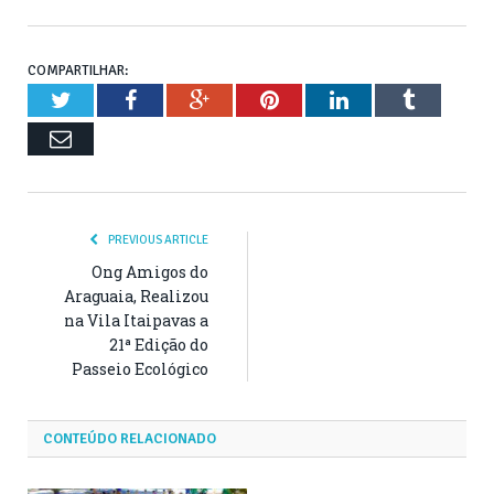
COMPARTILHAR:
Twitter
Facebook
Google+
Pinterest
LinkedIn
Tumblr
Email
PREVIOUS ARTICLE
Ong Amigos do
Araguaia, Realizou
na Vila Itaipavas a
21ª Edição do
Passeio Ecológico
CONTEÚDO RELACIONADO