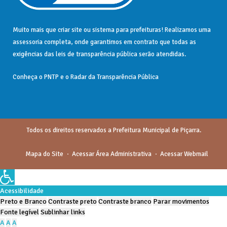
Muito mais que
criar site
ou
sistema para prefeituras
! Realizamos uma
assessoria
completa, onde garantimos em contrato que todas as
exigências das
leis de transparência pública
serão atendidas.
Conheça o
PNTP
e o
Radar da Transparência Pública
Todos os direitos reservados a Prefeitura Municipal de Piçarra.
Mapa do Site
Acessar Área Administrativa
Acessar Webmail
Acessibilidade
Preto e Branco
Contraste preto
Contraste branco
Parar movimentos
Fonte legível
Sublinhar links
A
A
A