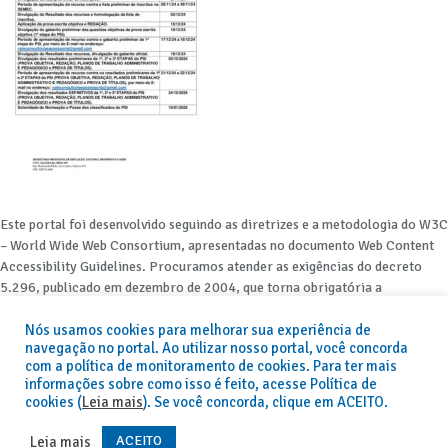
Este portal foi desenvolvido seguindo as diretrizes e a metodologia do W3C
– World Wide Web Consortium, apresentadas no documento Web Content
Accessibility Guidelines. Procuramos atender as exigências do decreto
5.296, publicado em dezembro de 2004, que torna obrigatória a
acessibilidade nos portais e sítios eletrônicos da administração pública na
Nós usamos cookies para melhorar sua experiência de
rede mundial de computadores para o uso das pessoas com necessidades
navegação no portal. Ao utilizar nosso portal, você concorda
especiais, garantindo-lhes o pleno acesso aos conteúdos disponíveis.
com a política de monitoramento de cookies. Para ter mais
informações sobre como isso é feito, acesse Política de
Além de validações automáticas, foram realizados testes em diversos
cookies (
Leia mais
). Se você concorda, clique em ACEITO.
navegadores e através do utilitário de acesso a Internet do DOSVOX,
sistema operacional destinado deficientes visuais.
ACEITO
Leia mais