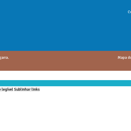
C
çarra.
Mapa do
 legível
Sublinhar links