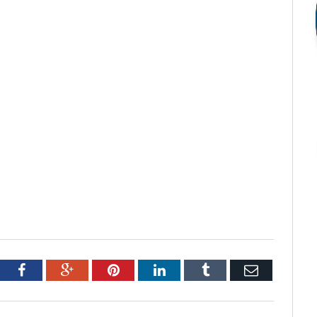
tter
Facebook
Google+
Pinterest
LinkedIn
Tumblr
Email