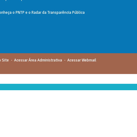
onheça o
PNTP
e o
Radar da Transparência Pública
 Site
Acessar Área Administrativa
Acessar Webmail