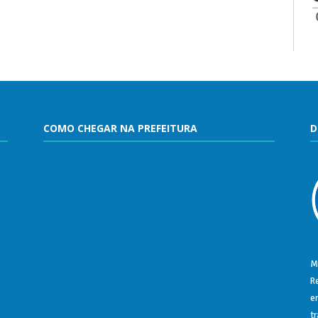
COMO CHEGAR NA PREFEITURA
D
M
R
e
t