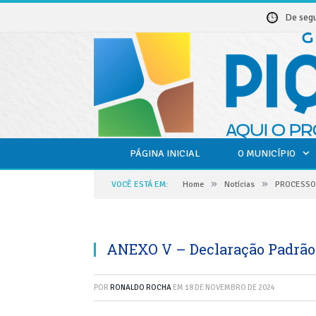
De seg
PÁGINA INICIAL
O MUNICÍPIO
»
»
VOCÊ ESTÁ EM:
Home
Notícias
PROCESSO 
ANEXO V – Declaração Padrão
POR
RONALDO ROCHA
EM
18 DE NOVEMBRO DE 2024