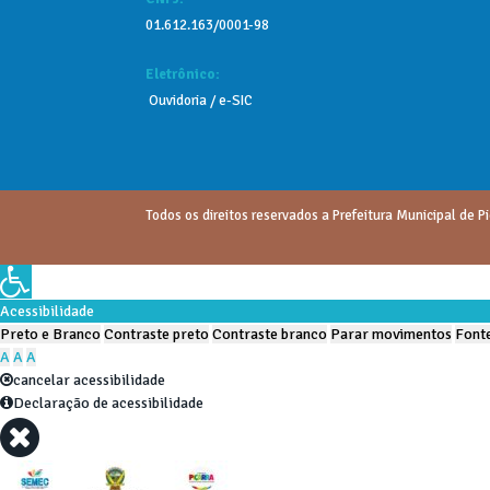
01.612.163/0001-98
Eletrônico:
Ouvidoria
/
e-SIC
Todos os direitos reservados a Prefeitura Municipal de Pi
Acessibilidade
Preto e Branco
Contraste preto
Contraste branco
Parar movimentos
Fonte
A
A
A
cancelar acessibilidade
Declaração de acessibilidade