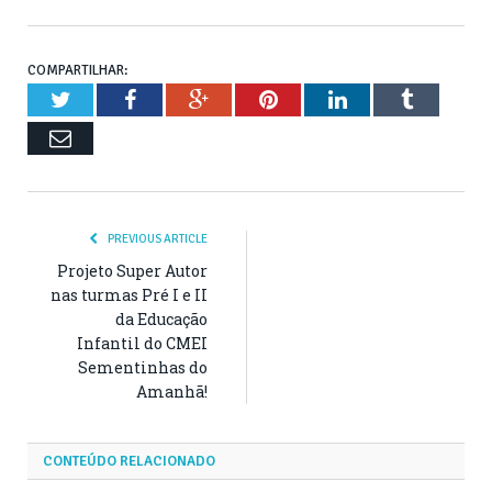
COMPARTILHAR:
Twitter
Facebook
Google+
Pinterest
LinkedIn
Tumblr
Email
PREVIOUS ARTICLE
Projeto Super Autor
nas turmas Pré I e II
da Educação
Infantil do CMEI
Sementinhas do
Amanhã!
CONTEÚDO RELACIONADO