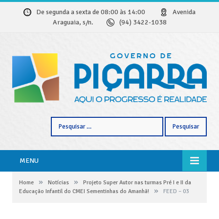
De segunda a sexta de 08:00 às 14:00
Avenida
Araguaia, s/n.
(94) 3422-1038
Pesquisar
por:
MENU
»
»
Home
Notícias
Projeto Super Autor nas turmas Pré I e II da
»
Educação Infantil do CMEI Sementinhas do Amanhã!
FEED – 03