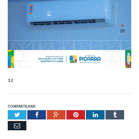
12
COMPARTILHAR:
Twitter
Facebook
Google+
Pinterest
LinkedIn
Tumblr
Email