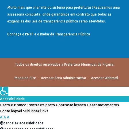
Muito mais que
criar site
ou
sistema para prefeituras
! Realizamos uma
assessoria
completa, onde garantimos em contrato que todas as
exigências das
leis de transparência pública
serão atendidas.
Conheça o
PNTP
e o
Radar da Transparência Pública
Todos os direitos reservados a Prefeitura Municipal de Piçarra.
Mapa do Site
Acessar Área Administrativa
Acessar Webmail
Acessibilidade
Preto e Branco
Contraste preto
Contraste branco
Parar movimentos
Fonte legível
Sublinhar links
A
A
A
cancelar acessibilidade