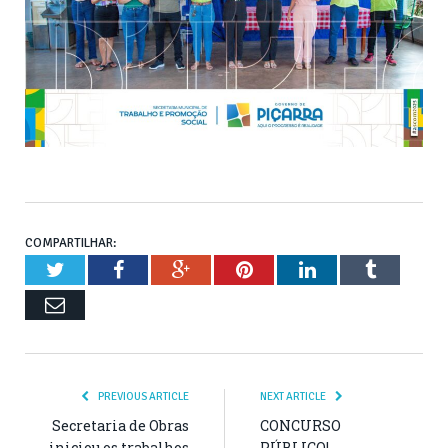
COMPARTILHAR:
Twitter
Facebook
Google+
Pinterest
LinkedIn
Tumblr
Email
PREVIOUS ARTICLE
NEXT ARTICLE
Secretaria de Obras
CONCURSO
iniciou os trabalhos
PÚBLICO!