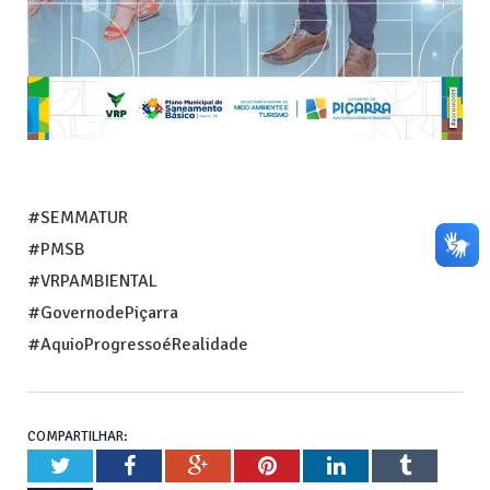
#SEMMATUR
#PMSB
#VRPAMBIENTAL
#GovernodePiçarra
#AquioProgressoéRealidade
COMPARTILHAR:
Twitter
Facebook
Google+
Pinterest
LinkedIn
Tumblr