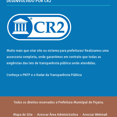
DESENVOLVIDO POR CR2
Muito mais que
criar site
ou
sistema para prefeituras
! Realizamos uma
assessoria
completa, onde garantimos em contrato que todas as
exigências das
leis de transparência pública
serão atendidas.
Conheça o
PNTP
e o
Radar da Transparência Pública
Todos os direitos reservados a Prefeitura Municipal de Piçarra.
Mapa do Site
Acessar Área Administrativa
Acessar Webmail