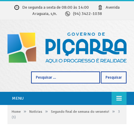
De segunda a sexta de 08:00 às 14:00
Avenida
Araguaia, s/n.
(94) 3422-1038
Pesquisar
por:
MENU
»
»
»
Home
Notícias
Segundo final de semana do veraneio!
3
(1)