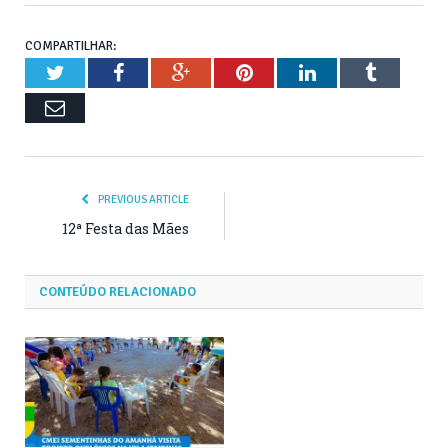
COMPARTILHAR:
Twitter
Facebook
Google+
Pinterest
LinkedIn
Tumblr
Email
PREVIOUS ARTICLE
12ª Festa das Mães
CONTEÚDO RELACIONADO