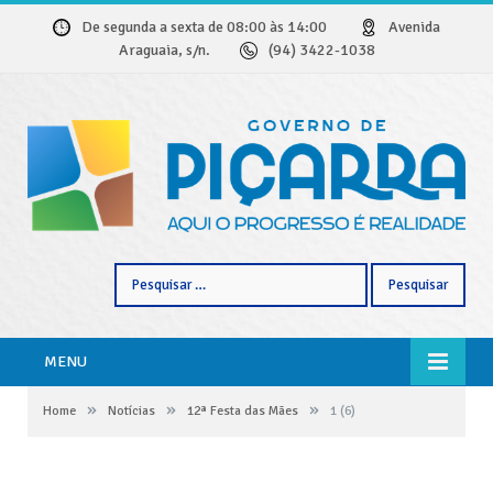
De segunda a sexta de 08:00 às 14:00
Avenida
Araguaia, s/n.
(94) 3422-1038
Pesquisar
por:
MENU
»
»
»
Home
Notícias
12ª Festa das Mães
1 (6)