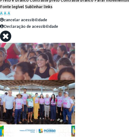
Preto e Branco
Contraste preto
Contraste branco
Parar movimentos
Fonte legível
Sublinhar links
A
A
A
cancelar acessibilidade
Declaração de acessibilidade