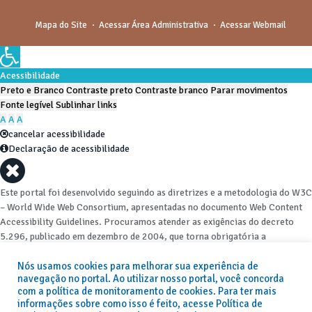
Mapa do Site
Acessar Área Administrativa
Acessar Webmail
Acessibilidade
Preto e Branco
Contraste preto
Contraste branco
Parar movimentos
Fonte legível
Sublinhar links
A
A
A
cancelar acessibilidade
Declaração de acessibilidade
Este portal foi desenvolvido seguindo as diretrizes e a metodologia do W3C
– World Wide Web Consortium, apresentadas no documento Web Content
Accessibility Guidelines. Procuramos atender as exigências do decreto
5.296, publicado em dezembro de 2004, que torna obrigatória a
acessibilidade nos portais e sítios eletrônicos da administração pública na
Nós usamos cookies para melhorar sua experiência de
rede mundial de computadores para o uso das pessoas com necessidades
navegação no portal. Ao utilizar nosso portal, você concorda
especiais, garantindo-lhes o pleno acesso aos conteúdos disponíveis.
com a política de monitoramento de cookies. Para ter mais
informações sobre como isso é feito, acesse Política de
Além de validações automáticas, foram realizados testes em diversos