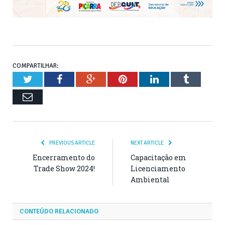
COMPARTILHAR:
Twitter
Facebook
Google+
Pinterest
LinkedIn
Tumblr
Email
PREVIOUS ARTICLE
NEXT ARTICLE
Encerramento do
Capacitação em
Trade Show 2024!
Licenciamento
Ambiental
CONTEÚDO RELACIONADO