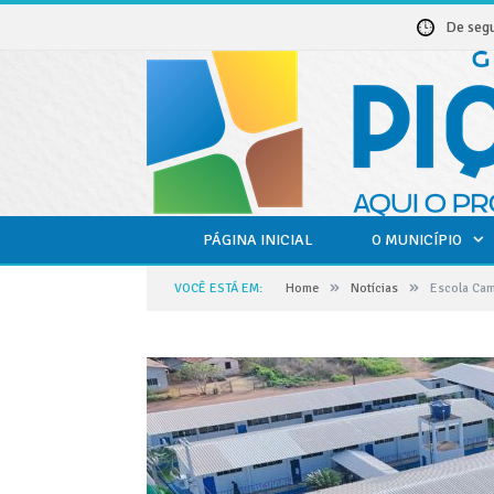
De seg
PÁGINA INICIAL
O MUNICÍPIO
»
»
VOCÊ ESTÁ EM:
Home
Notícias
Escola Cami